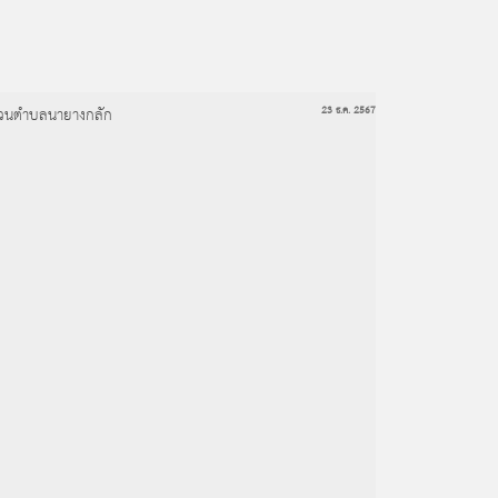
ส่วนตำบลนายางกลัก
23 ธ.ค. 2567