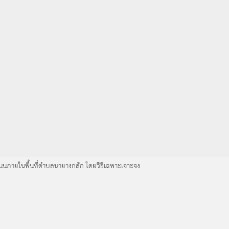
มถนนภายในพื้นที่ตำบลนายางกลัก โดยวิธีเฉพาะเจาะจง