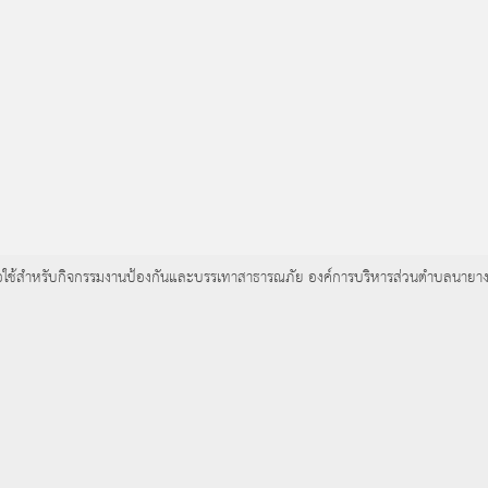
บ) เพื่อใช้สำหรับกิจกรรมงานป้องกันและบรรเทาสาธารณภัย องค์การบริหารส่วนตำบลนายา