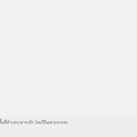
ซื้อ วัสดุก่อสร้าง(ไวร์เมช) เพื่อนำไปซ่อมแซมถนนภายในพื้นที่ตำบลนายางกลัก โดยวิธีเฉพาะเจาะจง