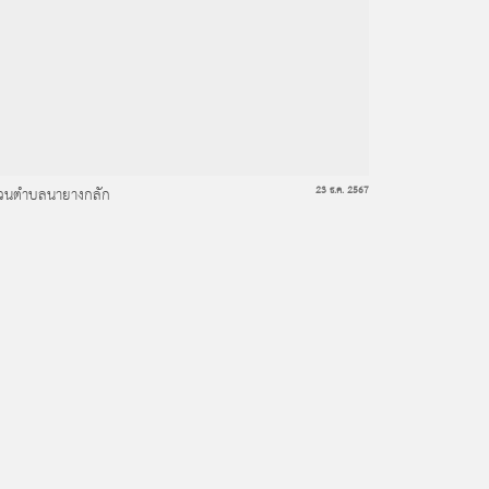
ส่วนตำบลนายางกลัก
23 ธ.ค. 2567