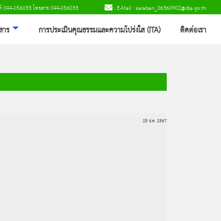
พท์ 044-056033 โทรสาร 044-056033
: E-Mail : saraban_06360902@dla.go.th
วสาร
การประเมินคุณธรรมและความโปร่งใส (ITA)
ติดต่อเรา
25 ธ.ค. 2567