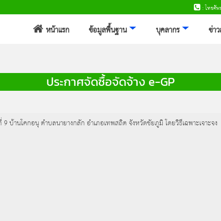
: โทรศั
หน้าแรก
ข้อมูลพื้นฐาน
บุคลากร
ข่า
ประกาศจัดซื้อจัดจ้าง e-GP
่ 9 บ้านโคกอนุ ตำบลนายางกลัก อำเภอเทพสถิต จังหวัดชัยภูมิ โดยวิธีเฉพาะเจาะจง