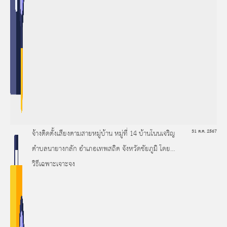
จ้างติดตั้งเสียงตามสายหมู่บ้าน หมู่ที่ 14 บ้านโนนเจริญ
31 ต.ค. 2567
ตำบลนายางกลัก อำเภอเทพสถิต จังหวัดชัยภูมิ โดย
วิธีเฉพาะเจาะจง