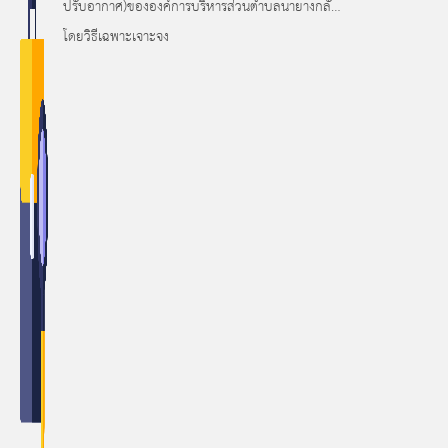
ปรับอากาศ)ขององค์การบริหารส่วนตำบลนายางกลัก
โดยวิธีเฉพาะเจาะจง