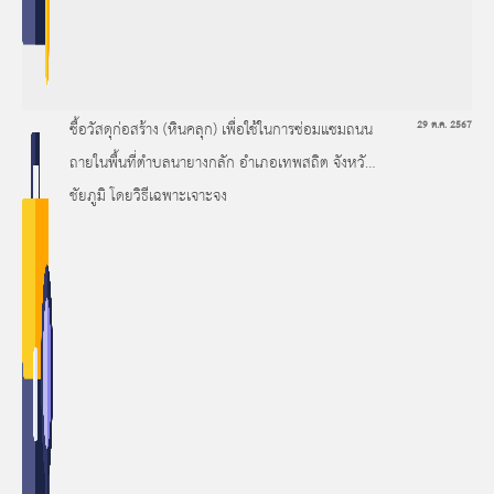
ซื้อวัสดุก่อสร้าง (หินคลุก) เพื่อใช้ในการซ่อมแซมถนน
29 ต.ค. 2567
ถายในพื้นที่ตำบลนายางกลัก อำเภอเทพสถิต จังหวัด
ชัยภูมิ โดยวิธีเฉพาะเจาะจง