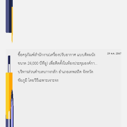
ซื้อครุภัณฑ์สำนักงาน(เครื่องปรับอากาศ แบบติดผนัง
29 ต.ค. 2567
ขนาด 24,000 บีทียู) เพื่อติดตั้งในห้องประชุมองค์การ
บริหารส่วนตำบลนาางกลัก อำเภอเทพสถิต จังหวัด
ชัยภูมิ โดยวิธีเฉพาะเจาะจง