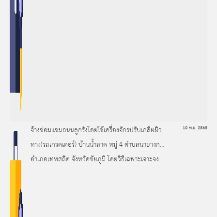
จ้างซ่อมแซมถนนลูกรังโดยใช้เครื่องจักรปรับเกลี่ยผิว
10 พ.ย. 2565
ทาง(รถเกรดเดอร์) บ้านน้ำลาด หมู่ 4 ตำบลนายางกลัก
อำเภอเทพสถิต จังหวัดชัยภูมิ โดยวิธีเฉพาะเจาะจง