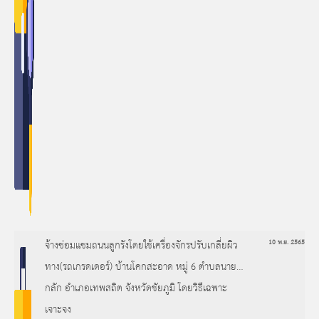
จ้างซ่อมแซมถนนลูกรังโดยใช้เครื่องจักรปรับเกลี่ยผิว
10 พ.ย. 2565
ทาง(รถเกรดเดอร์) บ้านโคกสะอาด หมู่ 6 ตำบลนายาง
กลัก อำเภอเทพสถิต จังหวัดชัยภูมิ โดยวิธีเฉพาะ
เจาะจง