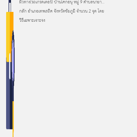
ผิวทาง(รถเกรดเดอร์) บ้านโคกอนุ หมู่ 9 ตำบลนายาง
กลัก อำเภอเทพสถิต จังหวัดชัยภูมิ จำนวน 2 จุด โดย
วิธีเฉพาะเจาะจง