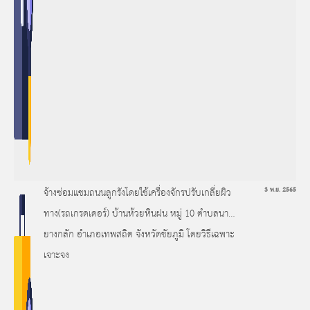
จ้างซ่อมแซมถนนลูกรังโดยใช้เครื่องจักรปรับเกลี่ยผิว
3 พ.ย. 2565
ทาง(รถเกรดเดอร์) บ้านห้วยหินฝน หมู่ 10 ตำบลนา
ยางกลัก อำเภอเทพสถิต จังหวัดชัยภูมิ โดยวิธีเฉพาะ
เจาะจง