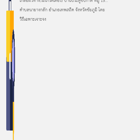
เกลี่ยผิวทาง(รถเกรดเดอร์) บ้านประดู่ซับกาด หมู่ 15
ตำบลนายางกลัก อำเภอเทพสถิต จังหวัดชัยภูมิ โดย
วิธีเฉพาะเจาะจง