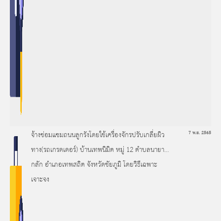
จ้างซ่อมแซมถนนลูกรังโดยใช้เครื่องจักรปรับเกลี่ยผิว
7 พ.ย. 2565
ทาง(รถเกรดเดอร์) บ้านเทพนิมิต หมู่ 12 ตำบลนายาง
กลัก อำเภอเทพสถิต จังหวัดชัยภูมิ โดยวิธีเฉพาะ
เจาะจง