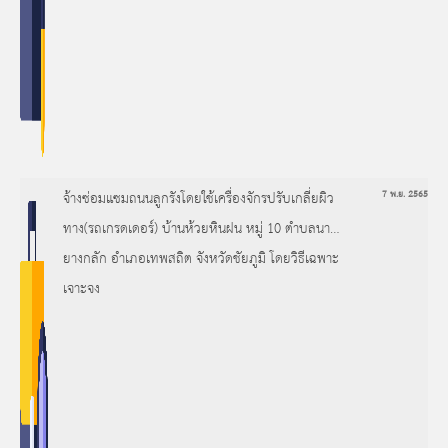
จ้างซ่อมแซมถนนลูกรังโดยใช้เครื่องจักรปรับเกลี่ยผิว
7 พ.ย. 2565
ทาง(รถเกรดเดอร์) บ้านห้วยหินฝน หมู่ 10 ตำบลนา
ยางกลัก อำเภอเทพสถิต จังหวัดชัยภูมิ โดยวิธีเฉพาะ
เจาะจง