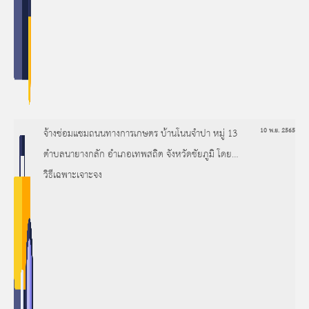
จ้างซ่อมแซมถนนทางการเกษตร บ้านโนนจำปา หมู่ 13
10 พ.ย. 2565
ตำบลนายางกลัก อำเภอเทพสถิต จังหวัดชัยภูมิ โดย
วิธีเฉพาะเจาะจง