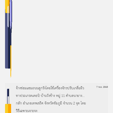
จ้างซ่อมแซมถนนลูกรังโดยใช้เครื่องจักรปรับเกลี่ยผิว
7 พ.ย. 2565
ทาง(รถเกรดเดอร์) บ้านวังช้าง หมู่ 11 ตำบลนายาง
กลัก อำเภอเทพสถิต จังหวัดชัยภูมิ จำนวน 2 จุด โดย
วิธีเฉพาะเจาะจง