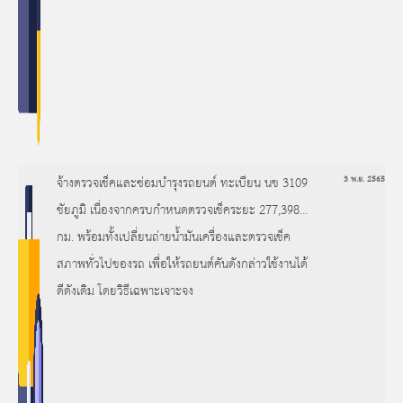
จ้างตรวจเช็คและซ่อมบำรุงรถยนต์ ทะเบียน นข 3109
3 พ.ย. 2565
ชัยภูมิ เนื่องจากครบกำหนดตรวจเช็คระยะ 277,398
กม. พร้อมทั้งเปลี่ยนถ่ายน้ำมันเครื่องและตรวจเช็ค
สภาพทั่วไปของรถ เพื่อให้รถยนต์คันดังกล่าวใช้งานได้
ดีดังเดิม โดยวิธีเฉพาะเจาะจง