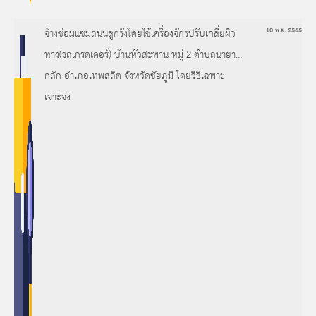
จ้างซ่อมแซมถนนลูกรังโดยใช้เครื่องจักรปรับเกลี่ยผิว
10 พ.ย. 2565
ทาง(รถเกรดเดอร์) บ้านหัวสะพาน หมู่ 2 ตำบลนายาง
กลัก อำเภอเทพสถิต จังหวัดชัยภูมิ โดยวิธีเฉพาะ
เจาะจง