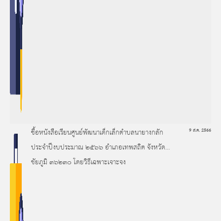
ซื้อหนังสือเรียนศูนย์พัฒนาเด็กเล็กตำบลนายางกลัก
9 ส.ค. 2566
ประจำปีงบประมาณ ๒๕๖๖ อำเภอเทพสถิต จังหวัด
ชัยภูมิ ๓๖๒๓๐ โดยวิธีเฉพาะเจาะจง