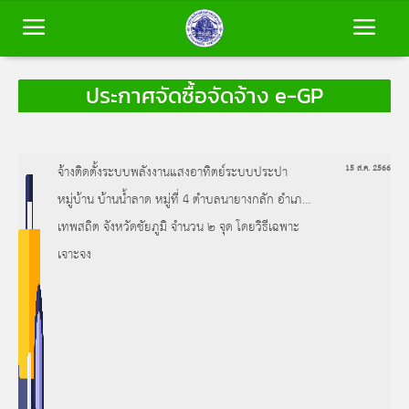
ประกาศจัดซื้อจัดจ้าง e-GP
หน้าหลัก
ข้อมูลพื้นฐาน
จ้างติดตั้งระบบพลังงานแสงอาทิตย์ระบบประปา
15 ส.ค. 2566
หมู่บ้าน บ้านน้ำลาด หมู่ที่ 4 ตำบลนายางกลัก อำเภอ
บุคลากร
เทพสถิต จังหวัดชัยภูมิ จำนวน ๒ จุด โดยวิธีเฉพาะ
เจาะจง
ข่าวสาร
การประเมินคุณธรรมและความโปร่งใส
(ITA)
ติดต่อเรา