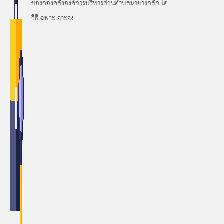
ของกองคลังองค์การบริหารส่วนตำบลนายางกลัก โดย
วิธีเฉพาะเจาะจง