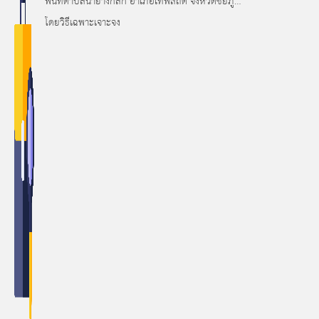
พื้นที่ตำบลนายางกลัก อำเภอเทพสถิต จังหวัดชัยภูมิ
โดยวิธีเฉพาะเจาะจง