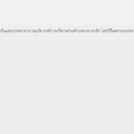
นป้องกันและบรรเทาสาธารณภัย องค์การบริหารส่วนตำบลนายางกลัก โดยวิธีเฉพาะเจาะจง