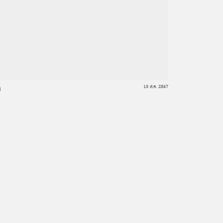
ง
13 ส.ค. 2567