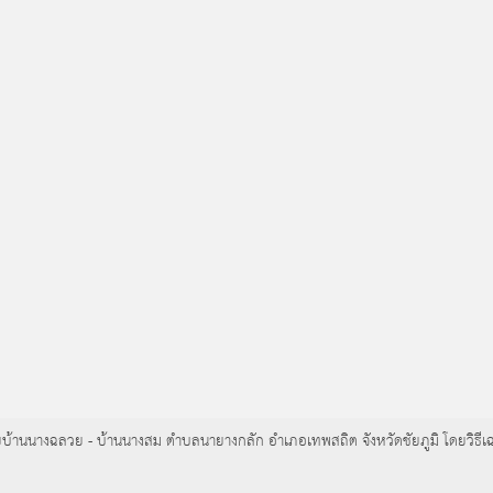
สายบ้านนางฉลวย - บ้านนางสม ตำบลนายางกลัก อำเภอเทพสถิต จังหวัดชัยภูมิ โดยวิธี