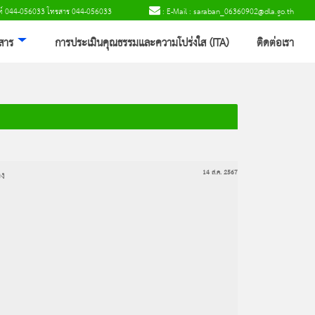
พท์ 044-056033 โทรสาร 044-056033
: E-Mail : saraban_06360902@dla.go.th
วสาร
การประเมินคุณธรรมและความโปร่งใส (ITA)
ติดต่อเรา
จง
14 ส.ค. 2567