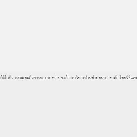
ซื้อวัสดุก่อสร้าง (ยางมะตอยสำเร็จรูป,น้ำยางมะตอย) เพื่อใช้ในกิจกรรมและก