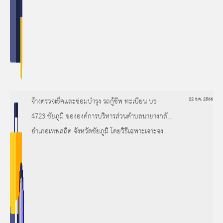
จ้างตรวจเช็คและซ่อมบำรุง รถกู้ชีพ ทะเบียน บธ
22 ธ.ค. 2566
4723 ชัยภูมิ ขององค์การบริหารส่วนตำบลนายางกลัก
อำเภอเทพสถิต จังหวัดชัยภูมิ โดยวิธีเฉพาะเจาะจง