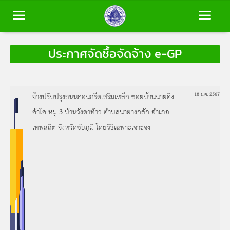
ประกาศจัดซื้อจัดจ้าง e-GP
หน้าหลัก
ข้อมูลพื้นฐาน
จ้างปรับปรุงถนนคอนกรีตเสริมเหล็ก ซอยบ้านนายดิ่ง
18 ม.ค. 2567
ค้าโค หมู่ 3 บ้านวังตาท้าว ตำบลนายางกลัก อำเภอ
บุคลากร
เทพสถิต จังหวัดชัยภูมิ โดยวิธีเฉพาะเจาะจง
ข่าวสาร
การประเมินคุณธรรมและความโปร่งใส
(ITA)
ติดต่อเรา