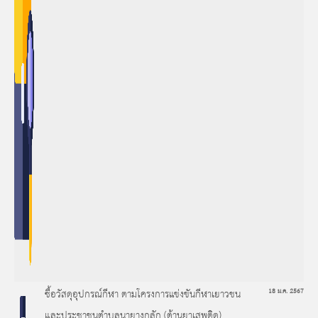
ซื้อวัสดุอุปกรณ์กีฬา ตามโครงการแข่งขันกีฬาเยาวชน
18 ม.ค. 2567
และประชาชนตำบลนายางกลัก (ต้านยาเสพติด)