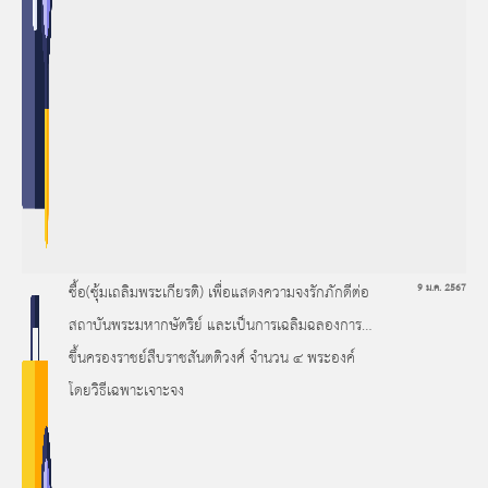
ซื้อ(ซุ้มเถลิมพระเกียรติ) เพื่อแสดงความจงรักภักดีต่อ
9 ม.ค. 2567
สถาบันพระมหากษัตริย์ และเป็นการเฉลิมฉลองการ
ขึ้นครองราชย์สืบราชสันตติวงศ์ จำนวน ๔ พระองค์
โดยวิธีเฉพาะเจาะจง