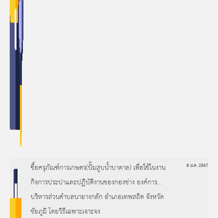
ซื้อครุภัณฑ์การเกษตร(ปั๊มสูบน้ำบาดาล) เพื่อใช้ในงาน
8 ม.ค. 2567
กิจการประปาและปฏิบัติงานของกองช่าง องค์การ
บริหารส่วนตำบลนายางกลัก อำเภอเทพสถิต จังหวัด
ชัยภูมิ โดยวิธีเฉพาะเจาะจง