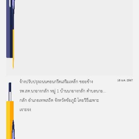
จ้างปรับปรุงถนนคอนกรีตเสริมเหล็ก ซอยข้าง
18 ม.ค. 2567
รพ.สต.นายางกลัก หมู่ 1 บ้านนายางกลัก ตำบลนายาง
กลัก อำเภอเทพสถิต จังหวัดชัยภูมิ โดยวิธีเฉพาะ
เจาะจง