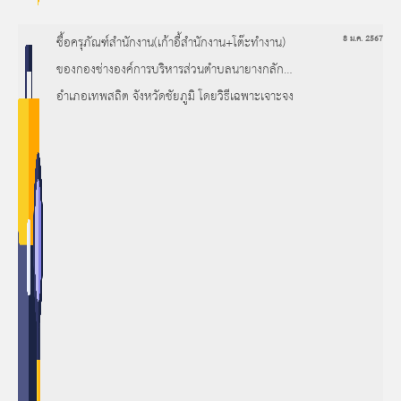
ซื้อครุภัณฑ์สำนักงาน(เก้าอี้สำนักงาน+โต๊ะทำงาน)
8 ม.ค. 2567
ของกองช่างองค์การบริหารส่วนตำบลนายางกลัก
อำเภอเทพสถิต จังหวัดชัยภูมิ โดยวิธีเฉพาะเจาะจง