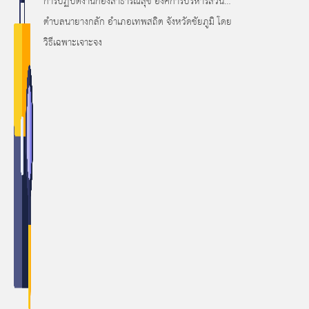
การปฏิบัติงานกองสาธารณสุข องค์การบริหารส่วน
ตำบลนายางกลัก อำเภอเทพสถิต จังหวัดชัยภูมิ โดย
วิธีเฉพาะเจาะจง