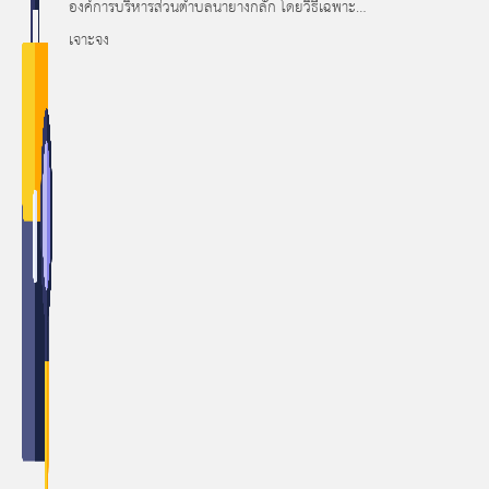
องค์การบริหารส่วนตำบลนายางกลัก โดยวิธีเฉพาะ
เจาะจง