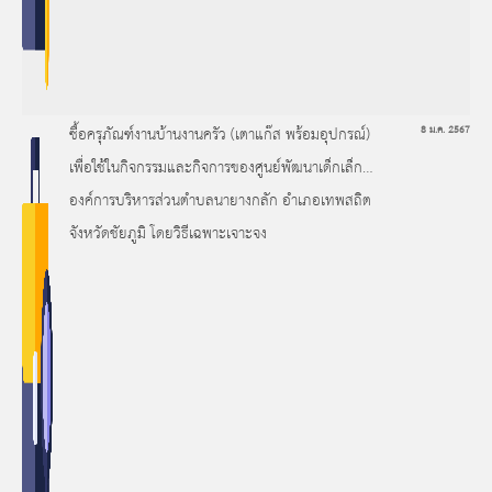
ซื้อครุภัณฑ์งานบ้านงานครัว (เตาแก๊ส พร้อมอุปกรณ์)
8 ม.ค. 2567
เพื่อใช้ในกิจกรรมและกิจการของศูนย์พัฒนาเด็กเล็ก
องค์การบริหารส่วนตำบลนายางกลัก อำเภอเทพสถิต
จังหวัดชัยภูมิ โดยวิธีเฉพาะเจาะจง