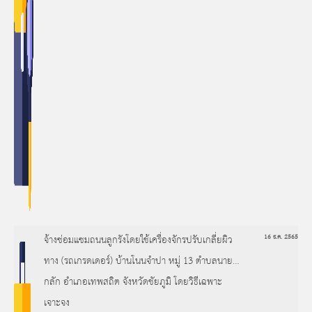
จ้างซ่อมแซมถนนลูกรังโดยใช้เครื่องจักรปรับเกลี่ยผิว
16 ธ.ค. 2565
ทาง (รถเกรดเดอร์) บ้านโนนจำปา หมู่ 13 ตำบลนายาง
กลัก อำเภอเทพสถิต จังหวัดชัยภูมิ โดยวิธีเฉพาะ
เจาะจง