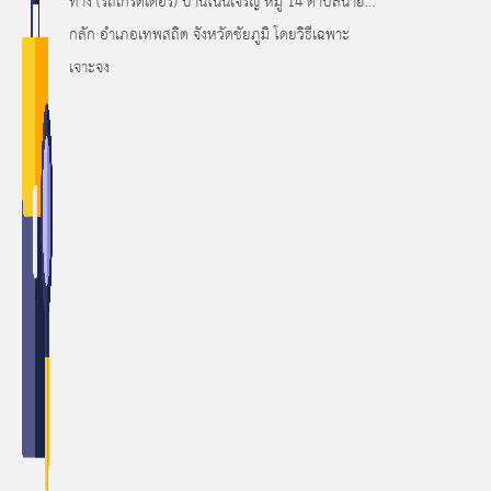
ทาง (รถเกรดเดอร์) บ้านโนนเจริญ หมู่ 14 ตำบลนายาง
กลัก อำเภอเทพสถิต จังหวัดชัยภูมิ โดยวิธีเฉพาะ
เจาะจง