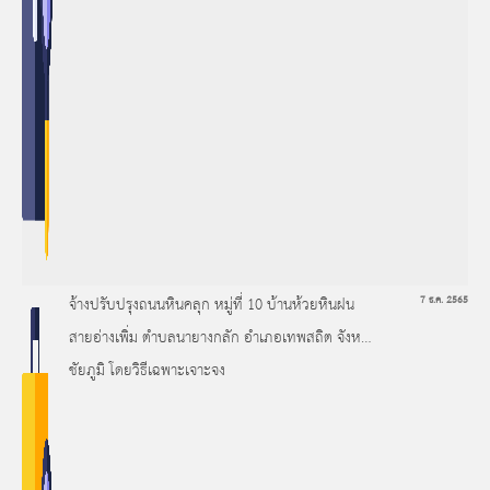
จ้างปรับปรุงถนนหินคลุก หมู่ที่ 10 บ้านห้วยหินฝน
7 ธ.ค. 2565
สายอ่างเพิ่ม ตำบลนายางกลัก อำเภอเทพสถิต จังหวัด
ชัยภูมิ โดยวิธีเฉพาะเจาะจง