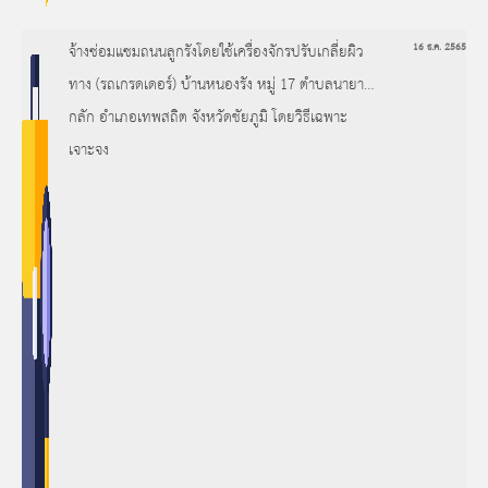
จ้างซ่อมแซมถนนลูกรังโดยใช้เครื่องจักรปรับเกลี่ยผิว
16 ธ.ค. 2565
ทาง (รถเกรดเดอร์) บ้านหนองรัง หมู่ 17 ตำบลนายาง
กลัก อำเภอเทพสถิต จังหวัดชัยภูมิ โดยวิธีเฉพาะ
เจาะจง