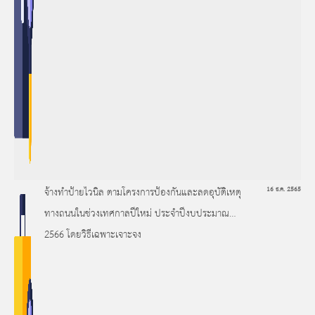
จ้างทำป้ายไวนิล ตามโครงการป้องกันและลดอุบัติเหตุ
16 ธ.ค. 2565
ทางถนนในช่วงเทศกาลปีใหม่ ประจำปีงบประมาณ
2566 โดยวิธีเฉพาะเจาะจง