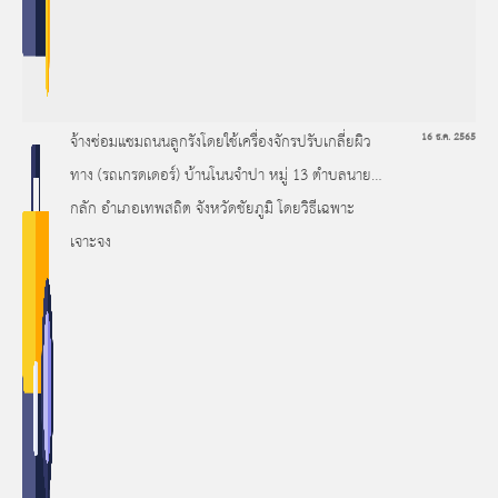
จ้างซ่อมแซมถนนลูกรังโดยใช้เครื่องจักรปรับเกลี่ยผิว
16 ธ.ค. 2565
ทาง (รถเกรดเดอร์) บ้านโนนจำปา หมู่ 13 ตำบลนายาง
กลัก อำเภอเทพสถิต จังหวัดชัยภูมิ โดยวิธีเฉพาะ
เจาะจง