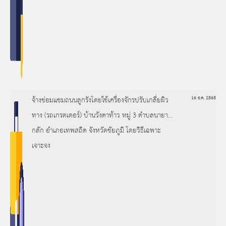
จ้างซ่อมแซมถนนลูกรังโดยใช้เครื่องจักรปรับเกลี่ยผิว
16 ธ.ค. 2565
ทาง (รถเกรดเดอร์) บ้านวังตาท้าว หมู่ 3 ตำบลนายาง
กลัก อำเภอเทพสถิต จังหวัดชัยภูมิ โดยวิธีเฉพาะ
เจาะจง