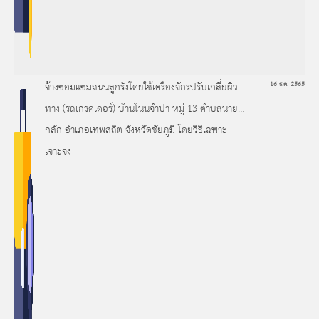
จ้างซ่อมแซมถนนลูกรังโดยใช้เครื่องจักรปรับเกลี่ยผิว
16 ธ.ค. 2565
ทาง (รถเกรดเดอร์) บ้านโนนจำปา หมู่ 13 ตำบลนายาง
กลัก อำเภอเทพสถิต จังหวัดชัยภูมิ โดยวิธีเฉพาะ
เจาะจง