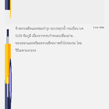
จ้างตรวจเช็คและซ่อมบำรุง รถบรรทุกน้ำ ทะเบียน บต
3 ม.ค. 2566
5105 ชัยภูมิ เนื่องจากครบกำหนดเปลี่ยนถ่าย
ของเหลวและพร้อมตรวจเช็คสภาพทั่วไปของรถ โดย
วิธีเฉพาะเจาะจง