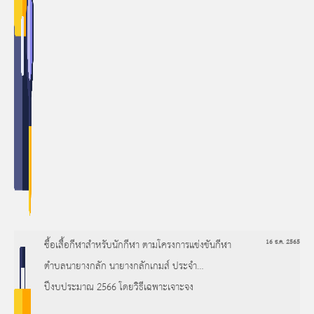
ซื้อเสื้อกีฬาสำหรับนักกีฬา ตามโครงการแข่งขันกีฬา
16 ธ.ค. 2565
ตำบลนายางกลัก นายางกลักเกมส์ ประจำ
ปีงบประมาณ 2566 โดยวิธีเฉพาะเจาะจง