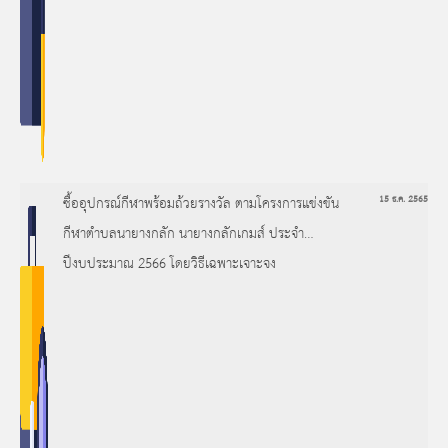
ซื้ออุปกรณ์กีฬาพร้อมถ้วยรางวัล ตามโครงการแข่งขัน
15 ธ.ค. 2565
กีฬาตำบลนายางกลัก นายางกลักเกมส์ ประจำ
ปีงบประมาณ 2566 โดยวิธีเฉพาะเจาะจง