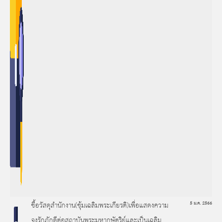
ซื้อวัสดุสำนักงาน(ซุ้มเฉลิมพระเกียรติ)เพื่อแสดงความ
5 ม.ค. 2566
จงรักภักดีต่อสถาบันพระมหากษัตริย์และเป็นเฉลิม