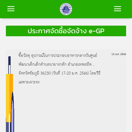
ประกาศจัดซื้อจัดจ้าง e-GP
หน้าหลัก
ข้อมูลพื้นฐาน
ซื้อวัสดุ อุปกรณ์ในการประกอบอาหารกลางวันศูนย์
13 ม.ค. 2566
พัฒนาเด็กเล็กตำบลนายางกลัก อำเภอเทพสถิต
บุคลากร
จังหวัดชัยภูมิ 36230 (วันที่ 17-20 ม.ค. 2566) โดยวิธี
เฉพาะเจาะจง
ข่าวสาร
การประเมินคุณธรรมและความโปร่งใส
(ITA)
ติดต่อเรา