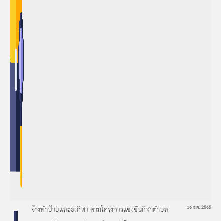
จ้างทำป้ายและธงกีฬา ตามโครงการแข่งขันกีฬาตำบล
16 ธ.ค. 2565