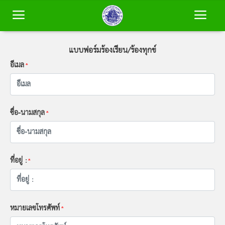
แบบฟอร์มร้องเรียน/ร้องทุกข์
หน้าหลัก
อีเมล
*
ข้อมูลพื้นฐาน
ชื่อ-นามสกุล
*
บุคลากร
ข่าวสาร
ที่อยู่ :
*
การประเมินคุณธรรมและความโปร่งใส
(ITA)
หมายเลขโทรศัพท์
*
ติดต่อเรา