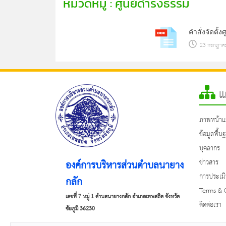
หมวดหมู่ : ศูนย์ดำรงธรรม
คำสั่งจัดตั
23 กรกฎาคม
แผ
ภาพหน้าแ
ข้อมูลพื้น
บุคลากร
ข่าวสาร
องค์การบริหารส่วนตำบลนายาง
การประเมิ
กลัก
Terms & 
เลขที่ 7 หมู่ 1 ตำบลนายางกลัก อำเภอเทพสถิต จังหวัด
ติดต่อเรา
ชัยภูมิ 36230