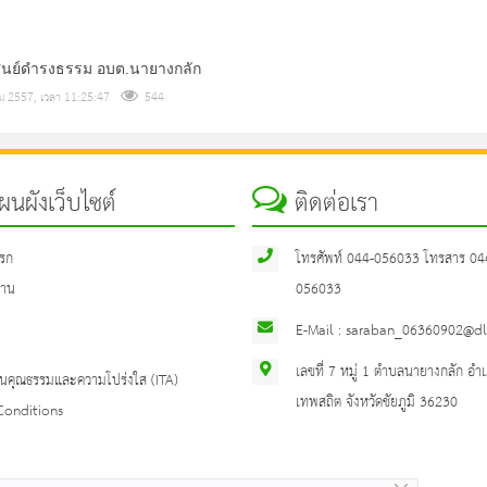
้งศูนย์ดำรงธรรม อบต.นายางกลัก
 2557, เวลา 11:25:47
544
นผังเว็บไซต์
ติดต่อเรา
รก
โทรศัพท์ 044-056033 โทรสาร 04
ฐาน
056033
E-Mail : saraban_06360902@dl
เลขที่ 7 หมู่ 1 ตำบลนายางกลัก อำ
นคุณธรรมและความโปร่งใส (ITA)
เทพสถิต จังหวัดชัยภูมิ 36230
Conditions