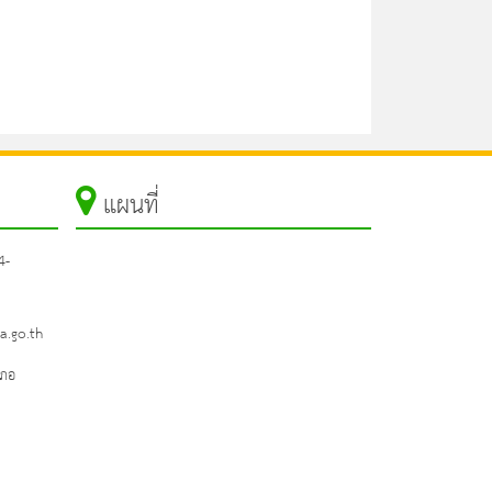
แผนที่
4-
a.go.th
เภอ