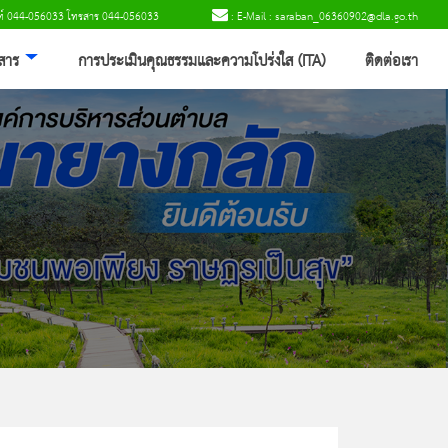
พท์ 044-056033 โทรสาร 044-056033
: E-Mail : saraban_06360902@dla.go.th
วสาร
การประเมินคุณธรรมและความโปร่งใส (ITA)
ติดต่อเรา