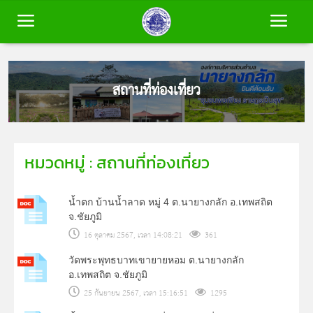
หน้าหลัก
สถานที่ท่องเที่ยว
ข้อมูลพื้นฐาน
หมวดหมู่ : สถานที่ท่องเที่ยว
บุคลากร
น้ำตก บ้านน้ำลาด หมู่ 4 ต.นายางกลัก อ.เทพสถิต
ข่าวสาร
จ.ชัยภูมิ
16 ตุลาคม 2567, เวลา 14:08:21
361
การประเมินคุณธรรมและความโปร่งใส
วัดพระพุทธบาทเขายายหอม ต.นายางกลัก
(ITA)
อ.เทพสถิต จ.ชัยภูมิ
25 กันยายน 2567, เวลา 15:16:51
1295
ติดต่อเรา