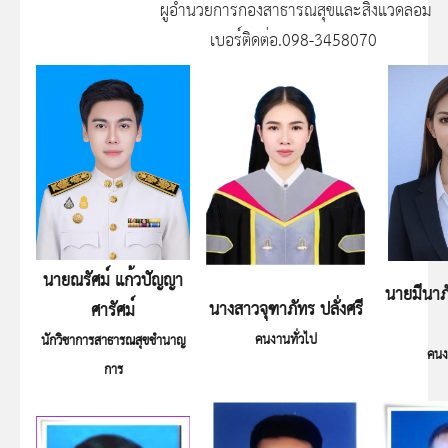
ผู้อำนวยการกองสาธารณสุขและสิ่งแวดล้อม
เบอร์ติดต่อ.098-3458070
นายณรัศม์ แก้วปัญญา
นายมีนาภ
นางสาวจุฑาภัทร ปลั่งศรี
ศารัศม์
คนงานทั่วไป
นักวิชาการสาธารณสุขชำนาญ
คนง
การ